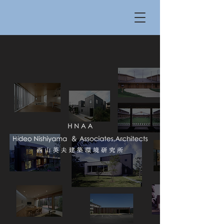
096-351-1215
熊本市西区春日1丁目14-23グリーンコーポ熊本412
西山英夫建築環境研究所 設計事務所 一級建築士
事務所 熊本 建築家