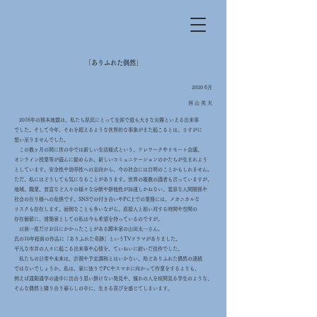
「ありふれた偶然」
2020 6月
西 山 英 夫
2016年の熊本地震は、私たち県民にとって生涯で最も大きな災難といえる出来事
でした。そして今年、それを超えるような世界的な事象がまた起こるとは、さすがに
想い至り
ませんでした。
この数ヶ月の間に世の中では新しい生活様式という、テレワークやリモート会議、
オンライン授業等が盛んに勧められ、新しいコミュニケーションのかたちが生まれよう
としています。安全性や効率性への志向から、今の社会には自明のことかもしれません。
ただ、私にはどうしても気になることがあります。世界の複数の識者も言っていますが、
地域、職業、貧富など人々の様々な分断や排他性が加速しかねない、寛容な人間関係や
社会の在り様への危惧です。SNSでの付き合いやPC上での業務には、メカニカルな
リスクも存在します。面倒なことも多いながら、直接人と相い対する時間や空間の
存在価値に、建築家としての私は今も希望を持っているのですが。
以前一度だけお目にかかったことがある脚本家の山田太一さん。
氏の10年程前の作品に「ありふれた奇跡」というTVドラマがありました。
平凡な市井の人々に起こる出来事や心情を、ていねいに紡いだ佳作でした。
私たちの日常や未来は、計測や予定調和とはいかない、殆どありふれた偶然の連続
ではないでしょうか。私は、家に独りでPCやスマホに向かって作業をするよりも、
例えば
通勤通学の途中に出合う思い掛けない発見や、憧れの人を垣間見る学生のような、
そんな偶然と隣り合う暮らしの中に、生きる喜びを感じてしまいます。