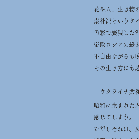
花や人、生き物
素朴派というタ
色彩で表現した
帝政ロシアの終
不自由ながらも
その生き方にも
ウクライナ共
​昭和に生まれ
感じてしまう。
ただしそれは、