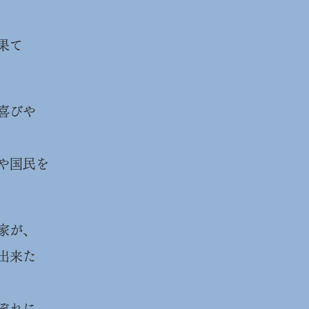
果て
喜びや
や国民を
家が、
出来た
ぞれに