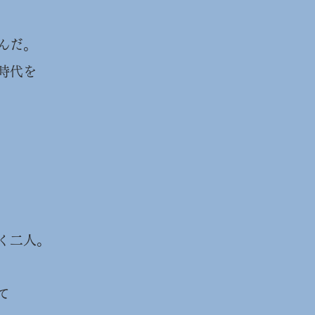
んだ。
時代を
く二人。
て