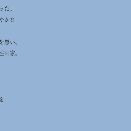
った。
やかな
を患い、
性画家。
を
、