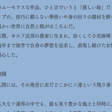
のユーモラスな作品、ひと言でいうと「慈しい絵」だ
イプの、技巧に頼らない筆使いや身の回りの題材を鮮
温かい世界に自然と顔がほころんだ。
末期、キエフ近郊の農家に生まれ、幼くして小児麻痺
晩年まで独学で自身の夢想を追求し、表現し続けた女
感心した。
和国
た人間には、その発音に未だどこかにソ連という残り香
広大なソ連邦の中でも、最も実り豊かな風土と同時に