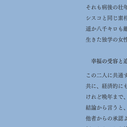
それも病後の壮
シスコと同じ素
遥か八千キロも
生きた独学の女
幸福の受容と
この二人に共通
共に、経済的に
けれど晩年まで
結論から言うと
他者からの承認