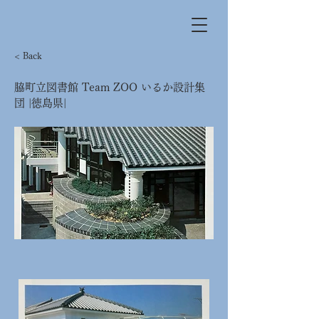
< Back
脇町立図書館 Team ZOO いるか設計集
団 |徳島県|